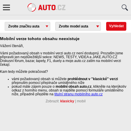
Mobilní verze tohoto obsahu neexistuje
Vážení čtenáři,
Vámi požadovaný obsah v mobilní verzi auto.cz není dostupný. Prozatím jsme
připravili jen nejdůležitější sekce: NEWS, TESTY, VIDEA a JAKE.AUTO.CZ
Diskusní fórum, bazar, tapety, F1, duely a moje.auto.cz zatím na mobilní verzi
čekají.
Kam tedy můžete pokračovat?
vámi požadovaný obsah si můžete
prohlédnout v "klasické" verzi
přepnutím pomocí přepínače umístěného níže
pokud máte zájem pouze o
mobilní obsah auto.cz
, klikněte na kterýkoliv
odkaz z horního menu, obsah si najděte pomocí formuláře umístěného
níže, případně přejděte na
titulní stranu mobilního auto.cz
Zobrazit:
klasicky
|
mobil